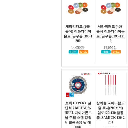
세라믹패드 (200-
세라믹패드 (400-
습식) 이화다이아
습식 이화다이아몬
몬드, 공구몰, 395-1
드, 공구몰, 395-121
200
9
14,050원
14,050원
보쉬 EXPERT 절
삼익줄 다이아몬드
단석 7 METAL W
줄 특대(200MM)
HEEL 다이아몬드
입도120-130 철공
날 주철 스텐 강철
줄, SAMICK 120-2
261
비철금속용 날 메
탈휠