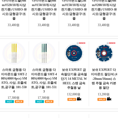
다이아몬드줄(4m
다이아몬드줄(6m
다이아몬드줄(2m
다이아몬드줄(4m
m/#320/10개/사상
m/#150/10개/사상
m/#150/10개/사상
m/#200/10개/사상
전기종) USHIO-유
전기종) USHIO-유
전기종) USHIO-유
전기종) USHIO-유
시오/금형공구/조
시오/금형공구/조
시오/금형공구/조
시오/금형공구/조
줄
줄
줄
줄
33,480원
33,480원
33,480원
33,480원
스마토 금형용 다
스마토 금형용 다
보쉬 EXPERT 금
보쉬 EXPERT 다
이아몬드줄 SMT-2
이아몬드줄 SMT-4
속절단기용 금속절
이아몬드 절단석 (4
00S(400#/4pcs) SM
00S(400#/4pcs) SM
단기 14 METAL W
-20mm/16mm) 스
ATO, 사상, 조줄세
ATO, 사상, 조줄세
HEEL 스텐 금속
텐 주철 금속 카본
트,공구몰. 101-550
트,공구몰. 101-551
주철용 날
용 절단
4
3
132,000원
13,200원
17,300원
17,300원