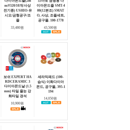
다이아몬드줄(2m
스마토 금형용 다
m/#320/10개/사상
이아몬드줄 SMT-4
전기종) USHIO-유
00(12본조) SMAT
시오/금형공구/조
O, 사상, 조줄세트,
줄
공구몰. 100-1778
33,480원
43,500원
보쉬 EXPERT HA
세라믹패드 (100-
RDCERAMIC 3
습식) 이화다이아
다이아몬드날 (1.5
몬드, 공구몰, 395-1
mm) 타일 줄눈 강
194
화타일 경석
14,050원
10,900원