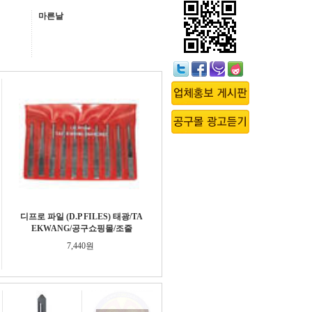
마른날
디프로 파일 (D.P FILES) 태광/TA
EKWANG/공구쇼핑몰/조줄
7,440원