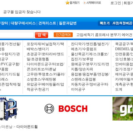
2026년 설날 배송일장 안내
로그인
|
회원
2025년 추석 배송 일정안내
입금자 *덕진 고객님 찾습니다
공구몰 입금자 찾습니다
구장터
|
대량구매서비스
|
견적리스트
|
질문과답변
고압세척기
콤프레샤
분무기
에어건
환풍기/전선릴/
포장자재/비닐접착기/택
잔디깍기/엔진톱/발전기/
목공공구/목
업등
배박스/밴더기
예초기/수중펌프
DREMEL
누수탐지기/관
초경공구/로타리바/앤드
울산목공기계/스크롤쏘/
안전용품/
비공구
밀/초경원형톱
집진기/보루방
모/신호봉/
PVC공구함/
다이아몬드공구/터보컵/
원예공구/분무기/도끼/전
인버터용접
부품함
콘크리트쏘/마른날
지톱/양손자위
접기/조정
관리기기/드릴
고무판/투명호스/카플러/
용접봉/용접부품/연강봉/
에어공구/
프레스
소방호스/우레탄봉
스텐레스용접봉
카/에어릴/
리콘/접착제/절
유압공구/베어링풀러/압
자동차공구/정비공구/타
계측공구/
스
착공구/천공기
이어공구
도계
/마른날
>
다이아몬드휠