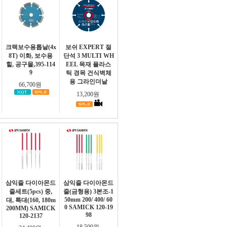
크랙보수용톱날(4x
보쉬 EXPERT 절
8T) 이화, 보수용
단석 3 MULTI WH
힐, 공구몰,395-114
EEL 목재 플라스
9
틱 경목 건식벽체
용 그라인더날
66,700원
13,200원
삼익줄 다이아몬드
삼익줄 다이아몬드
줄세트(5pcs) 중,
줄(금형용) 3본조-1
50mm 200/ 400/ 60
대, 특대(160, 180m
0 SAMICK 120-19
200MM) SAMICK
98
120-2137