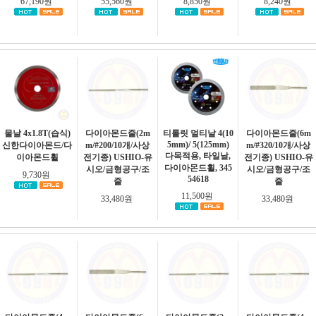
67,190원
55,560원
8,850원
8,240원
물날 4x1.8T(습식)
다이아몬드줄(2m
티롤릿 멀티날 4(10
다이아몬드줄(6m
5mm)/ 5(125mm)
신한다이아몬드/다
m/#200/10개/사상
m/#320/10개/사상
다목적용, 타일날,
이아몬드휠
전기종) USHIO-유
전기종) USHIO-유
다이아몬드휠, 345
시오/금형공구/조
시오/금형공구/조
9,730원
54618
줄
줄
11,500원
33,480원
33,480원