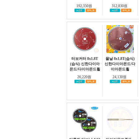
192,350원
312,830원
터보커터 8x1.8T
물날 8x1.8T(습식)
(습식) 신한다이아
신한다이아몬드/다
몬드/다이아몬드휠
이아몬드휠
26,220원
24,130원