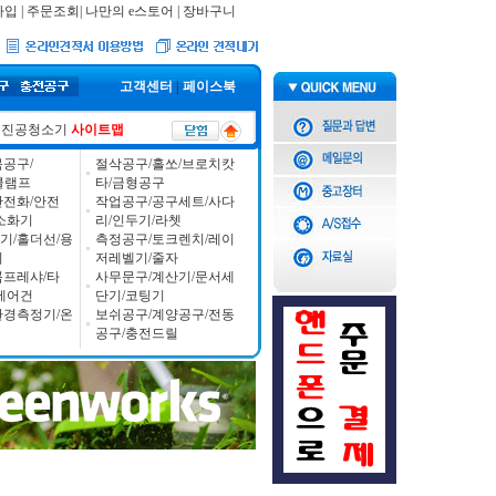
가입
|
주문조회
|
나만의 e스토어
|
장바구니
고객센터
|
페이스북
진공청소기
사이트맵
공구/
절삭공구/홀쏘/브로치캇
/클램프
타/금형공구
안전화/안전
작업공구/공구세트/사다
소화기
리/인두기/라쳇
기/홀더선/용
측정공구/토크렌치/레이
기
저레벨기/줄자
콤프레샤/타
사무문구/계산기/문서세
에어건
단기/코팅기
환경측정기/온
보쉬공구/계양공구/전동
공구/충전드릴