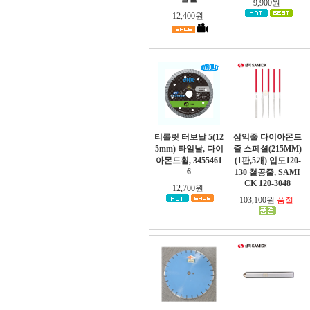
9,900원
12,400원
티롤릿 터보날 5(12
삼익줄 다이아몬드
5mm) 타일날, 다이
줄 스페셜(215MM)
아몬드휠, 3455461
(1판,5개) 입도120-
6
130 철공줄, SAMI
CK 120-3048
12,700원
103,100원
품절