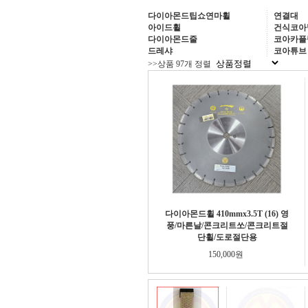
다이아몬드팁쇼연마휠
연결대
아이드휠
건식코아
다이아몬드줄
코아카플
드레샤
코아튜브
>>상품 97개 정렬
다이아몬드휠 410mmx3.5T (16) 영
풍/마른날/콘크리트쏘/콘크리트절
단휠/도로절단용
150,000원