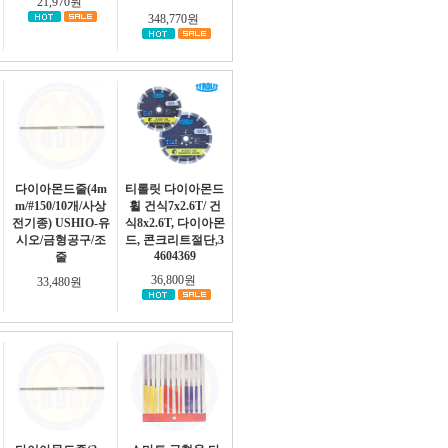
21,970원
348,770원
다이아몬드줄(4m
티롤릿 다이아몬드
m/#150/10개/사상
휠 건식7x2.6T/ 건
전기종) USHIO-유
식8x2.6T, 다이아몬
시오/금형공구/조
드, 콘크리트절단,3
4604369
줄
36,800원
33,480원