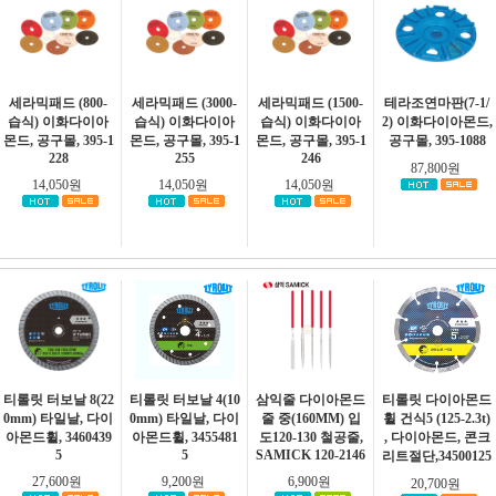
세라믹패드 (800-
세라믹패드 (3000-
세라믹패드 (1500-
테라조연마판(7-1/
습식) 이화다이아
습식) 이화다이아
습식) 이화다이아
2) 이화다이아몬드,
몬드, 공구몰, 395-1
몬드, 공구몰, 395-1
몬드, 공구몰, 395-1
공구몰, 395-1088
228
255
246
87,800원
14,050원
14,050원
14,050원
티롤릿 터보날 8(22
티롤릿 터보날 4(10
삼익줄 다이아몬드
티롤릿 다이아몬드
0mm) 타일날, 다이
0mm) 타일날, 다이
줄 중(160MM) 입
휠 건식5 (125-2.3t)
아몬드휠, 3460439
아몬드휠, 3455481
도120-130 철공줄,
, 다이아몬드, 콘크
5
5
SAMICK 120-2146
리트절단,34500125
27,600원
9,200원
6,900원
20,700원