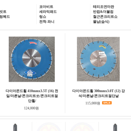
코아비트
테리조연마판
빗트
세라믹패드
반컵&더블컵
링헤드
링쇼
철근콘크리트쇼
전착-와니
물납(습식)
다이아몬드휠 410mmx3.5T (16) 천
다이아몬드휠 300mmx3.0T (12) 강
일/마른날/콘크리트쏘/콘크리트절
석/마른날/콘크리트절단날
단휠/
115,000원
124,000원