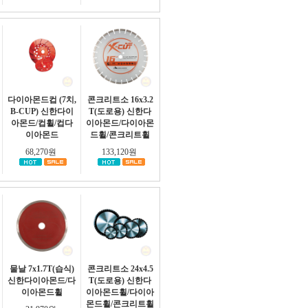
다이아몬드컵 (7치,
콘크리트소 16x3.2
B-CUP) 신한다이
T(도로용) 신한다
아몬드/컵휠/컵다
이아몬드/다이아몬
이아몬드
드휠/콘크리트휠
68,270원
133,120원
물날 7x1.7T(습식)
콘크리트소 24x4.5
신한다이아몬드/다
T(도로용) 신한다
이아몬드휠
이아몬드휠/다이아
몬드휠/콘크리트휠