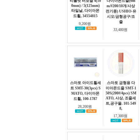
티롤릿 터보날 4(10
다이아몬드줄(6m
0mm) / 5(125mm)
m/#200/10개/사상
타일날, 다이아몬
전기종) USHIO-유
드휠, 34554815
시오/금형공구/조
줄
9,200원
33,480원
스마토 아이드휠세
스마토 금형용 다
트 SMT-30(3pcs) S
이아몬드줄 SMT-1
50S(200#/4pcs) SM
MATO, 다이아몬
ATO, 사상, 조줄세
드휠, 100-1787
트,공구몰. 101-549
28,200원
8,
17,300원