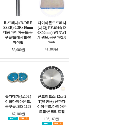
R-드레샤 (R-DRE
다이아몬드드레샤
SSER) 0.2Rx10mm
(사각) EY-8010(12
태광다이아몬드/공
0X50mm) WINWI
구몰/드레샤휠/연
N-윈윈/공구마켓/0
9mk
마석휠
41,300원
158,000원
줄다데기(4x15T)
콘크리트소 12x3.2
이화다이아몬드,
T(벽면용) 신한다
공구몰, 395-1158
이아몬드/다이아몬
드휠/콘크리트휠
167,100원
105,160원