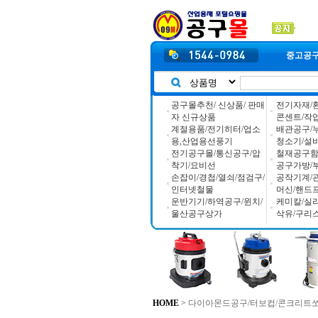
중고공
공구몰추천/ 신상품/ 판매
전기자재/
자 신규상품
콘센트/작
계절용품/전기히터/업소
배관공구/
용,산업용선풍기
청소기/설
전기공구몰/통신공구/압
철재공구함/
착기/요비선
공구가방/
손잡이/경첩/열쇠/점검구/
공작기계/
인터넷철물
머신/핸드
운반기기/하역공구/윈치/
케미칼/실
울산공구상가
삭유/구리
HOME
>
다이아몬드공구/터보컵/콘크리트쏘