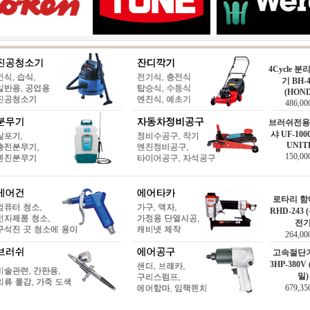
4Cycle 
기 BH-4
(HON
486,0
브러쉬전용
샤 UF-1000
UNIT
150,0
로타리 
RHD-243
전
264,0
고속절단
3HP-380
밀)
679,3