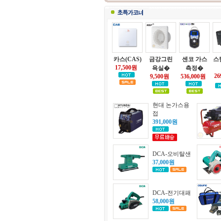
카스(CAS)
금강그린
센코 가스
스
17,500원
욕실�
측정�
26
9,500원
536,000원
현대 논가스용
접
391,000원
DCA-오비탈샌
37,000원
DCA-전기대패
58,000원