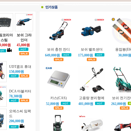
팀코리아
보쉬 그라
스팀
인더
9,000원
45,800원
보쉬 충전 잔디
보쉬 밸트샌더
용접봉(E6
649,000원
175,000원
30,800
UDT콤프 휴대
150,000원
DCA 마블커터
78,300원
카스(CAS)
고용량 분리형예
보쉬 전기
52,800원
481,000원
262,000원
오에스씨 임팩
드
206,000원