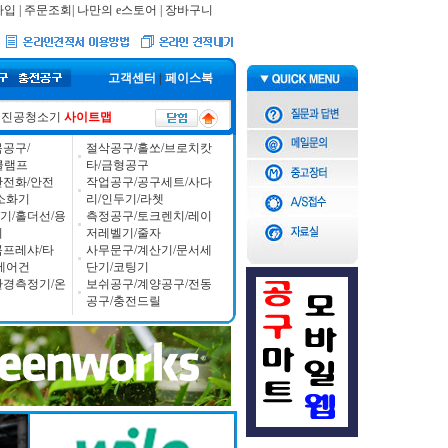
가입
|
주문조회
|
나만의 e스토어
|
장바구니
고객센터
|
페이스북
진공청소기
사이트맵
공구/
절삭공구/홀쏘/브로치캇
/클램프
타/금형공구
안전화/안전
작업공구/공구세트/사다
소화기
리/인두기/라쳇
기/홀더선/용
측정공구/토크렌치/레이
기
저레벨기/줄자
콤프레샤/타
사무문구/계산기/문서세
에어건
단기/코팅기
환경측정기/온
보쉬공구/계양공구/전동
공구/충전드릴