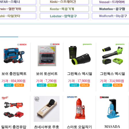
보쉬 충전임팩트
보쉬 토션비트
그린웍스 엑시얼
그린웍스 엑시얼
가격 : 694,000원
가격 : 7,290원
가격 : 17,900원
가격 : 314,900원
MASADA
밀워키 충전유압
츠네사부로 주호
스마토 오일작기