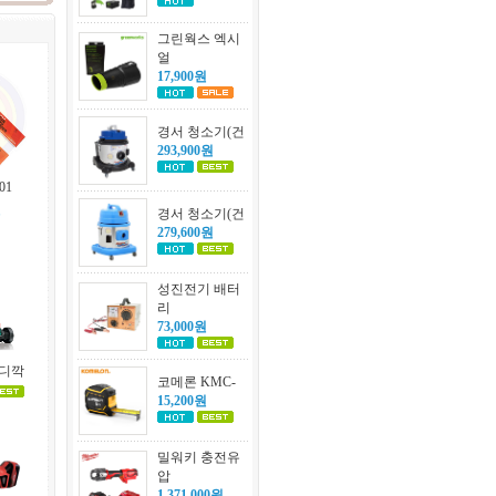
그린웍스 엑시
얼
17,900원
경서 청소기(건
293,900원
01
원
경서 청소기(건
279,600원
성진전기 배터
리
73,000원
잔디깍
코메론 KMC-
15,200원
밀워키 충전유
압
1,371,000원