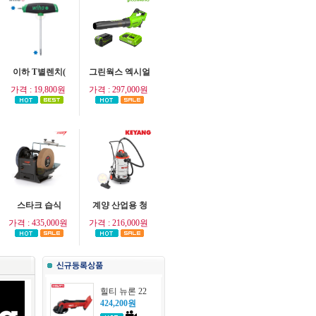
이하 T별렌치(
그린웍스 엑시얼
가격 : 19,800원
가격 : 297,000원
스타크 습식
계양 산업용 청
가격 : 435,000원
가격 : 216,000원
힐티 뉴론 22
424,200원