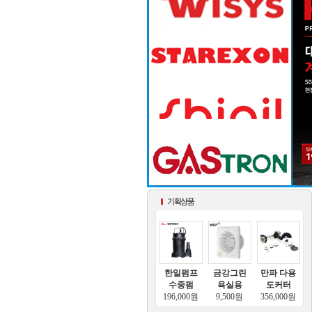
한일펌프
금강그린
만파 다용
수중펌
욕실용
도커터
196,000원
9,500원
356,000원