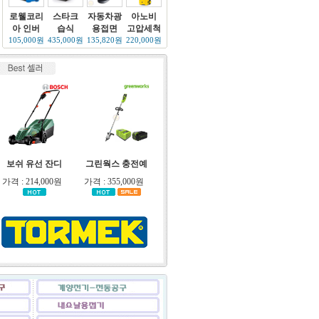
로웰코리
스타크
자동차광
아노비
아 인버
습식
용접면
고압세척
105,000원
435,000원
135,820원
220,000원
보쉬 유선 잔디
그린웍스 충전예
가격 : 214,000원
가격 : 355,000원