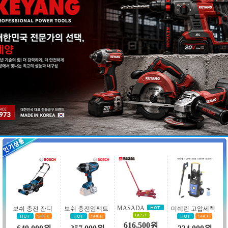
UDT엔진 연막
콜라보 콤프레샤
스탠리 테이블쏘
윌로 펌프(농업
99,700원
185,000원
316,900원
243,700원
인버터 용접기세
시아 나무결내기
루피지 RF-T
루피지 HD-2
53,300원
132,000원
73,900원
39,220원