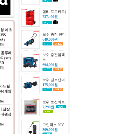
힐티 프로키트(
737,400원
분리형 예초
보쉬 충전 잔디
35S
649,000원
DA)
00원
 콤푸례
보쉬 충전임팩
G (set)
트
ED
694,000원
00원
보쉬 밸트샌더
175,000원
함마드릴
 (주)계양
기
00원
보쉬 토션비트
7,290원
기 삼상
V (대원정
50원
그린웍스 60V
399,000원