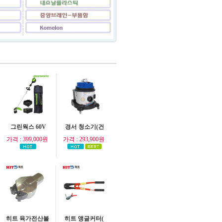
그린웍스 60V
경서 청소기(건
가격 : 399,000원
가격 : 293,900원
히트 육가전산볼
히트 앵글커터(