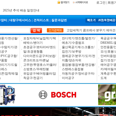
로그인
|
회원
공구몰 입금자 찾습니다
2026년 설날 배송일장 안내
2025년 추석 배송 일정안내
구장터
|
대량구매서비스
|
견적리스트
|
질문과답변
고압세척기
콤프레샤
분무기
에어건
환풍기/전선릴/
포장자재/비닐접착기/택
잔디깍기/엔진톱/발전기/
목공공구/목
업등
배박스/밴더기
예초기/수중펌프
DREMEL
누수탐지기/관
초경공구/로타리바/앤드
울산목공기계/스크롤쏘/
안전용품/
하니웰 가스측정
피셔 케미칼앵커
보쉬 그라인더
UDT 청소기(
비공구
밀/초경원형톱
집진기/보루방
모/신호봉/
PVC공구함/
다이아몬드공구/터보컵/
원예공구/분무기/도끼/전
인버터용접
부품함
콘크리트쏘/마른날
지톱/양손자위
접기/조정
1,869,000원
29,670원
45,800원
123,000원
관리기기/드릴
고무판/투명호스/카플러/
용접봉/용접부품/연강봉/
에어공구/
프레스
소방호스/우레탄봉
스텐레스용접봉
카/에어릴/
리콘/접착제/절
유압공구/베어링풀러/압
자동차공구/정비공구/타
계측공구/
스
착공구/천공기
이어공구
도계
잉가솔랜드 에어
UDT콤프 조용
블루텍 배터리테
코오롱 보안경
257,000원
170,000원
67,600원
1,950원