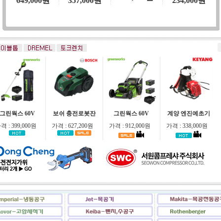
MASADA
보쉬 충전 잔디
보쉬 충전임팩트
미쉐린 고압세척
616,500원
649,000원
357,000원
234,000원
그린웍스 60V
보쉬 충전로봇잔
그린웍스 60V
계양 엔진예초기
격 : 399,000원
가격 : 627,200원
가격 : 912,000원
가격 : 338,000원