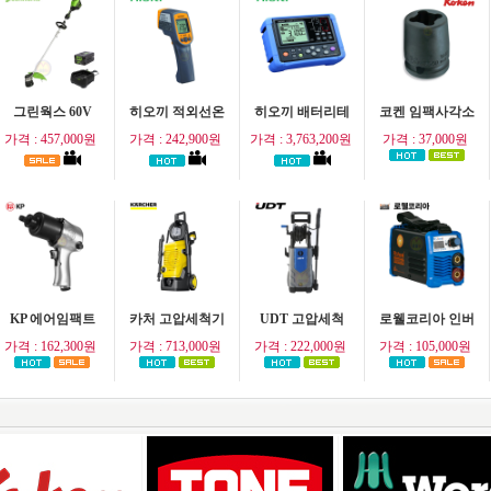
그린웍스 60V
히오끼 적외선온
히오끼 배터리테
코켄 임팩사각소
가격 : 457,000원
가격 : 242,900원
가격 : 3,763,200원
가격 : 37,000원
KP 에어임팩트
카처 고압세척기
UDT 고압세척
로웰코리아 인버
가격 : 162,300원
가격 : 713,000원
가격 : 222,000원
가격 : 105,000원