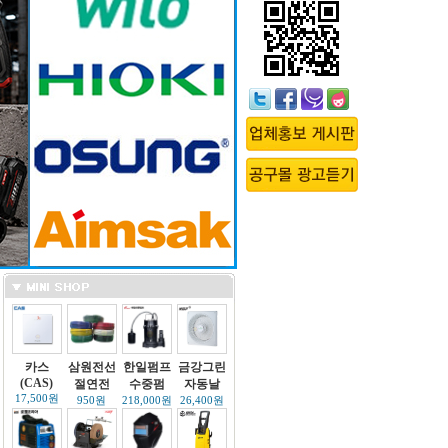
카스
삼원전선
한일펌프
금강그린
(CAS)
절연전
수중펌
자동날
17,500원
950원
218,000원
26,400원