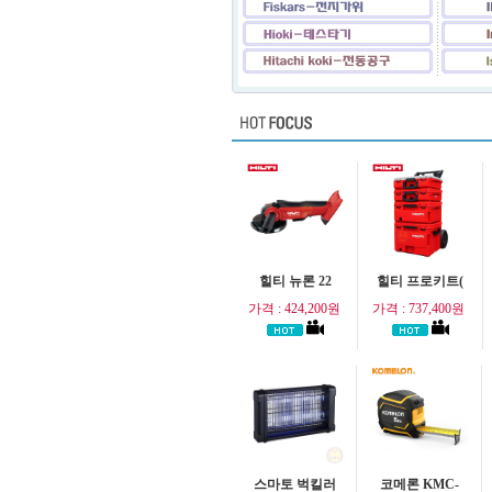
힐티 뉴론 22
힐티 프로키트(
가격 : 424,200원
가격 : 737,400원
스마토 벅킬러
코메론 KMC-