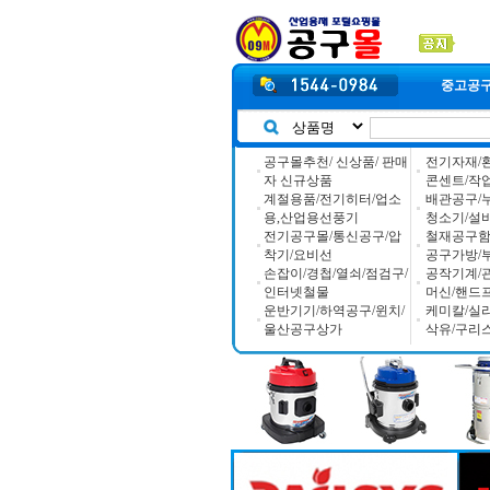
중고공
공구몰추천/ 신상품/ 판매
전기자재/
자 신규상품
콘센트/작
계절용품/전기히터/업소
배관공구/
용,산업용선풍기
청소기/설
전기공구몰/통신공구/압
철재공구함/
착기/요비선
공구가방/
손잡이/경첩/열쇠/점검구/
공작기계/
인터넷철물
머신/핸드
운반기기/하역공구/윈치/
케미칼/실
울산공구상가
삭유/구리