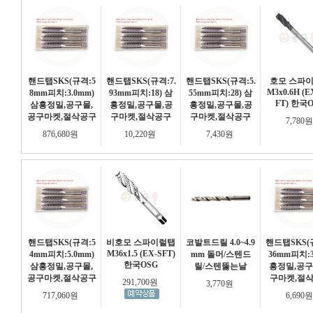
핸드탭SKS(규격:5
핸드탭SKS(규격:7.
핸드탭SKS(규격:5.
호모 스파
M3x0.6H (E
8mm피치:3.0mm)
93mm피치:18) 삼
55mm피치:28) 삼
FT) 한국
삼흥정밀,공구몰,
흥정밀,공구몰,공
흥정밀,공구몰,공
공구마켓,절삭공구
구마켓,절삭공구
구마켓,절삭공구
7,780
876,680원
10,220원
7,430원
핸드탭SKS(규격:5
비호모 스파이럴탭
코발트드릴 4.0~4.9
핸드탭SKS(규
M36x1.5 (EX-SFT)
4mm피치:5.0mm)
mm 돌머/스텐드
36mm피치:3
한국OSG
삼흥정밀,공구몰,
릴/스텐뚫는날
흥정밀,공구
공구마켓,절삭공구
구마켓,절
291,700원
3,770원
717,060원
6,690