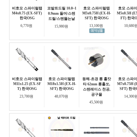
비호모 스파이럴탭
코발트드릴 10.0~1
호모 스파이럴탭
호모 스파
M4x0.75 (EX-SFT)
M5x0.75H (EX-H-
M5x0.5H (E
0.9mm 돌머/스텐
한국OSG
SFT) 한국OSG
FT) 한국
드릴/스텐뚫는날
6,770원
13,100원
10,680
15,980원
비호모 스파이럴탭
호모 스파이럴탭
동해-초경 롱 홀캇
호모 스파
M11x1.25 (EX-SF
M18x1.5H (EX-H-
M7x0.75H (
타 62mm 롱홀쏘,
T) 한국OSG
SFT) 한국OSG
SFT) 한국
스텐레이스 천공,
공구몰
23,700원
48,070원
14,300
45,500원