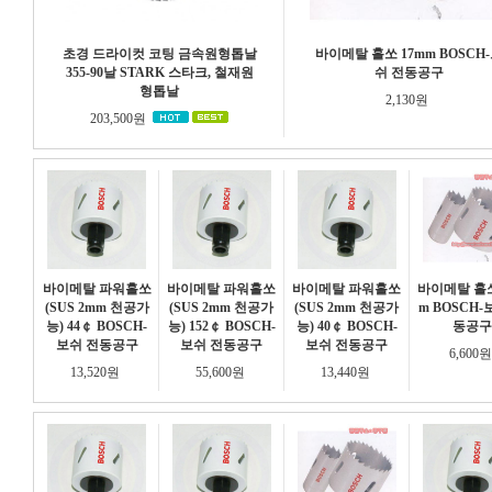
초경 드라이컷 코팅 금속원형톱날
바이메탈 홀쏘 17mm BOSCH
355-90날 STARK 스타크, 철재원
쉬 전동공구
형톱날
2,130원
203,500원
바이메탈 파워홀쏘
바이메탈 파워홀쏘
바이메탈 파워홀쏘
바이메탈 홀쏘
(SUS 2mm 천공가
(SUS 2mm 천공가
(SUS 2mm 천공가
m BOSCH-
능) 44￠ BOSCH-
능) 152￠ BOSCH-
능) 40￠ BOSCH-
동공구
보쉬 전동공구
보쉬 전동공구
보쉬 전동공구
6,600
13,520원
55,600원
13,440원