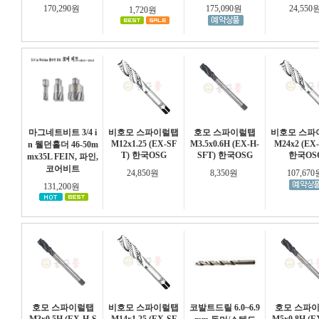
170,290원
175,090원
24,550
1,720원
마그네트비트 3/4 i
비호모 스파이럴탭
호모 스파이럴탭
비호모 스파
M12x1.25 (EX-SF
M3.5x0.6H (EX-H-
M24x2 (EX
n 웰던홀더 46-50m
T) 한국OSG
SFT) 한국OSG
한국OS
mx35L FEIN, 파인,
코어비트
24,850원
8,350원
107,67
131,200원
호모 스파이럴탭
비호모 스파이럴탭
코발트드릴 6.0~6.9
호모 스파