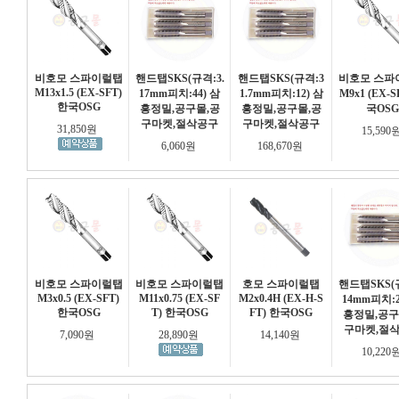
비호모 스파이럴탭
핸드탭SKS(규격:3.
핸드탭SKS(규격:3
비호모 스파
M13x1.5 (EX-SFT)
17mm피치:44) 삼
1.7mm피치:12) 삼
M9x1 (EX-S
한국OSG
흥정밀,공구몰,공
흥정밀,공구몰,공
국OSG
구마켓,절삭공구
구마켓,절삭공구
31,850원
15,590
6,060원
168,670원
비호모 스파이럴탭
비호모 스파이럴탭
호모 스파이럴탭
핸드탭SKS(규
M3x0.5 (EX-SFT)
M11x0.75 (EX-SF
M2x0.4H (EX-H-S
14mm피치:2
한국OSG
T) 한국OSG
FT) 한국OSG
흥정밀,공구
구마켓,절
7,090원
28,890원
14,140원
10,220