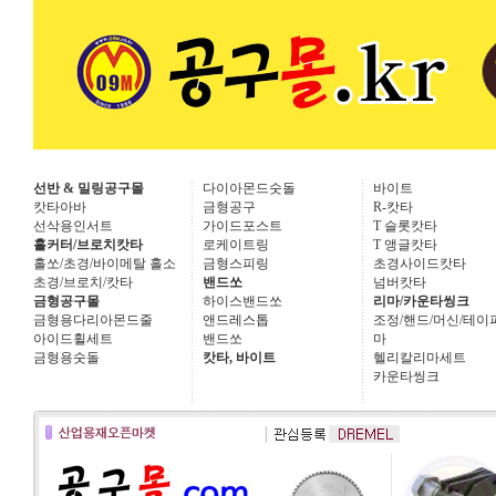
선반 & 밀링공구몰
다이아몬드숫돌
바이트
캇타아바
금형공구
R-캇타
선삭용인서트
가이드포스트
T 슬롯캇타
홀커터/브로치캇타
로케이트링
T 앵글캇타
홀쏘/초경/바이메탈 홀소
금형스피링
초경사이드캇타
초경/브로치/캇타
밴드쏘
넘버캇타
금형공구몰
하이스밴드쏘
리마/카운타씽크
금형용다리아몬드줄
앤드레스톱
조정/핸드/머신/테이
아이드휠세트
밴드쏘
마
금형용숫돌
캇타, 바이트
헬리칼리마세트
카운타씽크