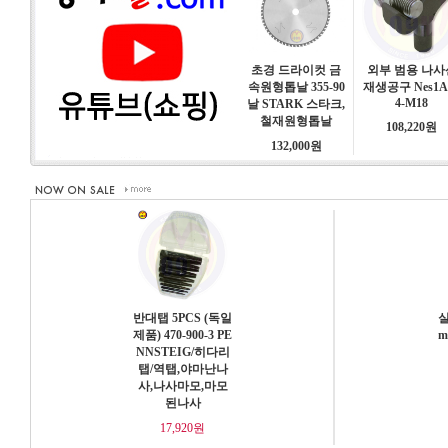
초경 드라이컷 금
외부 범용 나사
속원형톱날 355-90
재생공구 Nes1A
4-M18
날 STARK 스타크,
철재원형톱날
108,220원
132,000원
반대탭 5PCS (독일
실
제품) 470-900-3 PE
m
NNSTEIG/히다리
탭/역탭,야마난나
사,나사마모,마모
된나사
17,920원