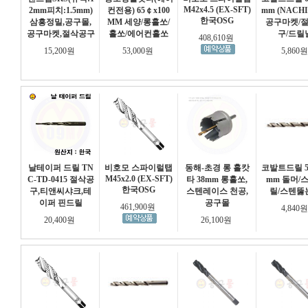
M42x4.5 (EX-SFT)
2mm피치:1.5mm)
컨전용) 65￠x100
mm (NACH
한국OSG
삼흥정밀,공구몰,
MM 세양/롱홀쏘/
공구마켓/
공구마켓,절삭공구
홀쏘/에어컨홀쏘
구/드릴
408,610원
15,200원
53,000원
5,860
날테이퍼 드릴 TN
비호모 스파이럴탭
동해-초경 롱 홀캇
코발트드릴 5.
M45x2.0 (EX-SFT)
C-TD-0415 절삭공
타 38mm 롱홀쏘,
mm 돌머/
한국OSG
구,티앤씨샤크,테
스텐레이스 천공,
릴/스텐뚫
이퍼 핀드릴
공구몰
461,900원
4,840
20,400원
26,100원