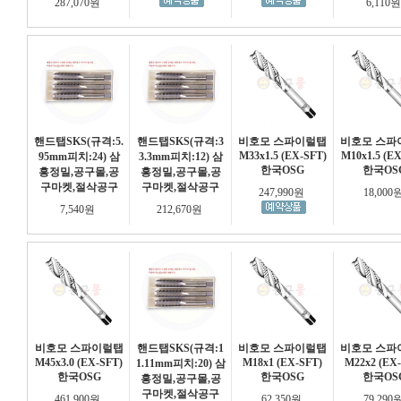
287,070원
6,110
핸드탭SKS(규격:5.
핸드탭SKS(규격:3
비호모 스파이럴탭
비호모 스파
M33x1.5 (EX-SFT)
M10x1.5 (EX
95mm피치:24) 삼
3.3mm피치:12) 삼
한국OSG
한국OS
흥정밀,공구몰,공
흥정밀,공구몰,공
구마켓,절삭공구
구마켓,절삭공구
247,990원
18,000
7,540원
212,670원
비호모 스파이럴탭
핸드탭SKS(규격:1
비호모 스파이럴탭
비호모 스파
M45x3.0 (EX-SFT)
M18x1 (EX-SFT)
M22x2 (EX
1.11mm피치:20) 삼
한국OSG
한국OSG
한국OS
흥정밀,공구몰,공
구마켓,절삭공구
461,900원
62,350원
79,290