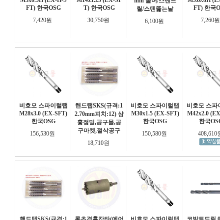
M3x0.5H (EX-H-S
M14x1.25 (EX-SF
M5x0.8H (E
mm 돌머/스텐드
FT) 한국OSG
T) 한국OSG
FT) 한국
릴/스텐뚫는날
7,420원
30,750원
7,260
6,100원
비호모 스파이럴탭
핸드탭SKS(규격:1
비호모 스파이럴탭
비호모 스파
M28x3.0 (EX-SFT)
M30x1.5 (EX-SFT)
M42x2.0 (EX
2.70mm피치:12) 삼
한국OSG
한국OSG
한국OS
흥정밀,공구몰,공
구마켓,절삭공구
156,530원
150,580원
408,61
18,710원
핸드탭SKS(규격:1
롱초경홀캇타(에어
비호모 스파이럴탭
코발트드릴 0.