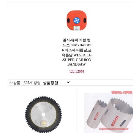
엘지-슈퍼 카본 밴
드쏘 30Mx16x0.8x
6 베스파,띠톱날,금
속톱날,WESPA LG
-SUPER CARBON
BANDSAW
122,520원
>>상품 1,825개 정렬