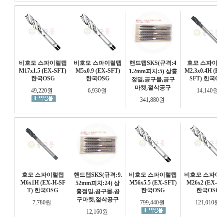
비호모 스파이럴탭
비호모 스파이럴탭
핸드탭SKS(규격:4
호모 스파
M17x1.5 (EX-SFT)
M5x0.9 (EX-SFT)
M2.3x0.4H (
1.2mm피치:5) 삼흥
한국OSG
한국OSG
SFT) 한국
정밀,공구몰,공구
마켓,절삭공구
49,220원
6,930원
14,140
341,880원
호모 스파이럴탭
핸드탭SKS(규격:9.
비호모 스파이럴탭
비호모 스파
M6x1H (EX-H-SF
M56x5.5 (EX-SFT)
M26x2 (EX
52mm피치:24) 삼
T) 한국OSG
한국OSG
한국OS
흥정밀,공구몰,공
구마켓,절삭공구
7,780원
799,440원
121,01
12,160원