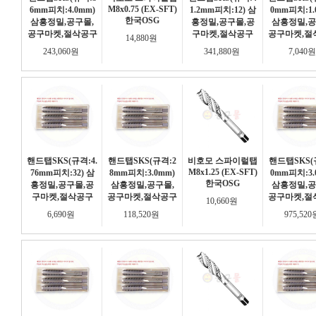
M8x0.75 (EX-SFT)
6mm피치:4.0mm)
1.2mm피치:12) 삼
0mm피치:1.
한국OSG
삼흥정밀,공구몰,
흥정밀,공구몰,공
삼흥정밀,공
공구마켓,절삭공구
구마켓,절삭공구
공구마켓,절
14,880원
243,060원
341,880원
7,040
핸드탭SKS(규격:4.
핸드탭SKS(규격:2
비호모 스파이럴탭
핸드탭SKS(
M8x1.25 (EX-SFT)
76mm피치:32) 삼
8mm피치:3.0mm)
0mm피치:3.
한국OSG
흥정밀,공구몰,공
삼흥정밀,공구몰,
삼흥정밀,공
구마켓,절삭공구
공구마켓,절삭공구
공구마켓,절
10,660원
6,690원
118,520원
975,52