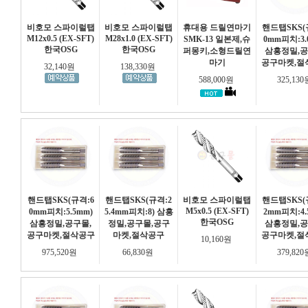
비호모 스파이럴탭
비호모 스파이럴탭
휴대용 드릴연마기
핸드탭SKS(
M12x0.5 (EX-SFT)
M28x1.0 (EX-SFT)
SMK-13 일본제,슈
0mm피치:3.
한국OSG
한국OSG
퍼몽키,소형드릴연
삼흥정밀,공
마기
공구마켓,절
32,140원
138,330원
588,000원
325,13
핸드탭SKS(규격:6
핸드탭SKS(규격:2
비호모 스파이럴탭
핸드탭SKS(
M5x0.5 (EX-SFT)
0mm피치:5.5mm)
5.4mm피치:8) 삼흥
2mm피치:4.
한국OSG
삼흥정밀,공구몰,
정밀,공구몰,공구
삼흥정밀,공
공구마켓,절삭공구
마켓,절삭공구
공구마켓,절
10,160원
975,520원
66,830원
379,82