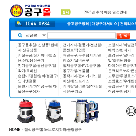
입금자 *덕진 고객님 찾습니다
공구몰 입금자 찾습니다
2026년 설날 배송일장 안내
중고공구장터
|
대량구매서비스
|
견적리스
공구몰추천/ 신상품/ 판매
전기자재/환풍기/전선릴/
포장자재/비닐접
자 신규상품
콘센트/작업등
배박스/밴더기
계절용품/전기히터/업소
배관공구/누수탐지기/관
초경공구/로타리
용,산업용선풍기
청소기/설비공구
밀/초경원형톱
전기공구몰/통신공구/압
철재공구함/PVC공구함/
다이아몬드공구/
착기/요비선
공구가방/부품함
콘크리트쏘/마른
손잡이/경첩/열쇠/점검구/
공작기계/관리기기/드릴
고무판/투명호스/
인터넷철물
머신/핸드프레스
소방호스/우레탄
운반기기/하역공구/윈치/
케미칼/실리콘/접착제/절
유압공구/베어링
울산공구상가
삭유/구리스
착공구/천공기
HOME
>
절삭공구/홀쏘/브로치캇타/금형공구