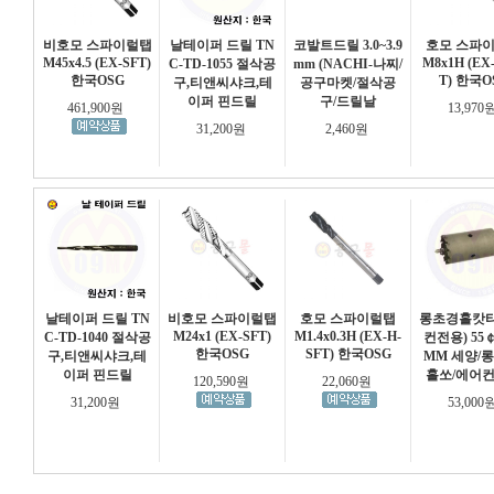
비호모 스파이럴탭
날테이퍼 드릴 TN
코발트드릴 3.0~3.9
호모 스파
M45x4.5 (EX-SFT)
M8x1H (EX
C-TD-1055 절삭공
mm (NACHI-나찌/
한국OSG
T) 한국O
구,티앤씨샤크,테
공구마켓/절삭공
이퍼 핀드릴
구/드릴날
461,900원
13,970
31,200원
2,460원
날테이퍼 드릴 TN
비호모 스파이럴탭
호모 스파이럴탭
롱초경홀캇타
M24x1 (EX-SFT)
M1.4x0.3H (EX-H-
C-TD-1040 절삭공
컨전용) 55￠
한국OSG
SFT) 한국OSG
구,티앤씨샤크,테
MM 세양/롱
이퍼 핀드릴
홀쏘/에어
120,590원
22,060원
31,200원
53,000