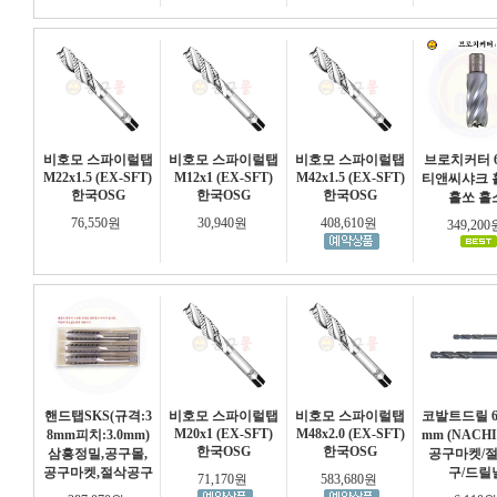
비호모 스파이럴탭
비호모 스파이럴탭
비호모 스파이럴탭
브로치커터 
M22x1.5 (EX-SFT)
M12x1 (EX-SFT)
M42x1.5 (EX-SFT)
티앤씨샤크 
한국OSG
한국OSG
한국OSG
홀쏘 홀
76,550원
30,940원
408,610원
349,20
핸드탭SKS(규격:3
비호모 스파이럴탭
비호모 스파이럴탭
코발트드릴 6.
M20x1 (EX-SFT)
M48x2.0 (EX-SFT)
8mm피치:3.0mm)
mm (NACH
한국OSG
한국OSG
삼흥정밀,공구몰,
공구마켓/
공구마켓,절삭공구
구/드릴
71,170원
583,680원