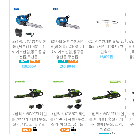
ES산업 54V 충전체인
ES산업 54V 충전체인
G24V 충전체인톱날 25
JA
톱 (세트) LCHS1454,
톱(베어툴) LCHS1454-
0mm (체인91-20刀) 그
톱 J
이에스산업,공구몰,충
N 이에스산업,공구몰,
린웍스
h,
전톱,무선톱
충전톱,무선톱
16,000원
충
430,600원
208,100원
그린웍스 60V 973 체인
그린웍스 60V 973 체인
그린웍스 60V 973 체인
그
톱 (5Ah1개 세트) 무선,
톱 (5Ah2개 세트) 무선,
톱(베어툴) (충전기,배
(18
전기, 체인쏘, 공구몰
전기, 체인쏘, 공구몰
터리별매) 무선, 전기,
무
체인쏘,