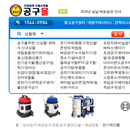
2025년 추석 배송 일정안내
입금자 *덕진 고객님 찾습니다
공구몰 입금자 찾습니다
중고공구장터
|
대량구매서비스
|
견적리스
공구몰추천/ 신상품/ 판매
전기자재/환풍기/전선릴/
포장자재/비닐접
자 신규상품
콘센트/작업등
배박스/밴더기
계절용품/전기히터/업소
배관공구/누수탐지기/관
초경공구/로타리
용,산업용선풍기
청소기/설비공구
밀/초경원형톱
전기공구몰/통신공구/압
철재공구함/PVC공구함/
다이아몬드공구/
착기/요비선
공구가방/부품함
콘크리트쏘/마른
손잡이/경첩/열쇠/점검구/
공작기계/관리기기/드릴
고무판/투명호스/
인터넷철물
머신/핸드프레스
소방호스/우레탄
운반기기/하역공구/윈치/
케미칼/실리콘/접착제/절
유압공구/베어링
울산공구상가
삭유/구리스
착공구/천공기
홈
>
보쉬공구/계양공구/전동공구/충전드릴
>
목공전동
>
전기체인톱