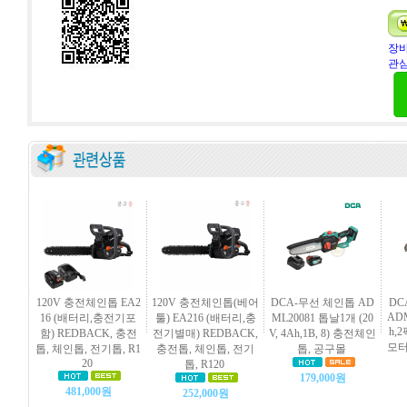
장바
관심
120V 충전체인톱 EA2
120V 충전체인톱(베어
DCA-무선 체인톱 AD
DC
ADM
16 (배터리,충전기포
툴) EA216 (배터리,충
ML20081 톱날1개 (20
h,
함) REDBACK, 충전
전기별매) REDBACK,
V, 4Ah,1B, 8) 충전체인
모터
톱, 체인톱, 전기톱, R1
충전톱, 체인톱, 전기
톱, 공구몰
20
톱, R120
179,000원
481,000원
252,000원