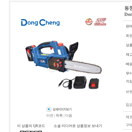
동청
Do
판
회
상
재
배
무
적
브
입
이전
|
목록
|
다음
제
구
이 상품의 QR코드
소셜 미디어로 상품정보 보내기