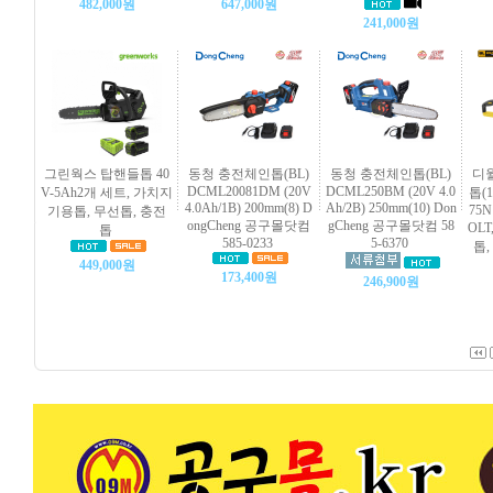
482,000원
647,000원
241,000원
그린웍스 탑핸들톱 40
동청 충전체인톱(BL)
동청 충전체인톱(BL)
디월
DCML20081DM (20V
DCML250BM (20V 4.0
V-5Ah2개 세트, 가치지
톱(1
4.0Ah/1B) 200mm(8) D
Ah/2B) 250mm(10) Don
75N
기용톱, 무선톱, 충전
ongCheng 공구몰닷컴
gCheng 공구몰닷컴 58
OLT
톱
585-0233
5-6370
톱,
449,000원
173,400원
246,900원