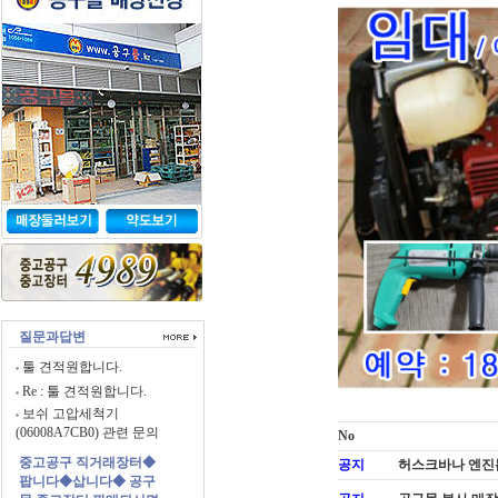
질문과답변
툴 견적원합니다.
Re : 툴 견적원합니다.
보쉬 고압세척기
(06008A7CB0) 관련 문의
No
중고공구 직거래장터◆
공지
허스크바나 엔진톱
팝니다◆삽니다◆ 공구