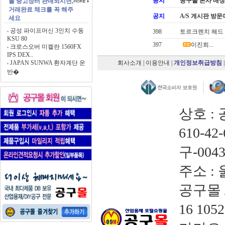
공지
공구몰 본사 매장약도 
몰 중고장터 판매되시면,
거래완료 체크를 꼭 해주
공지
A/S 게시판 방문
세요
공성 파이프머신 3인치 수동
398
토르크렌치 헤드 
KSU 80
397
이진희...
크로스오버 미켈란 1560FX
IPS DEX..
JAPAN SUNWA 환자계단 운
회사소개
|
이용안내
|
개인정보취급방침
반�
상호 :
610-4
구-004
주소 :
공구몰 
16 105