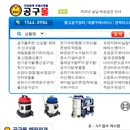
입금자 *덕진 고객님 찾습니다
공구몰 입금자 찾습니다
2026년 설날 배송일장 안내
중고공구장터
|
대량구매서비스
|
견적리스
공구몰추천/ 신상품/ 판매
전기자재/환풍기/전선릴/
포장자재/비닐접
자 신규상품
콘센트/작업등
배박스/밴더기
계절용품/전기히터/업소
배관공구/누수탐지기/관
초경공구/로타리
용,산업용선풍기
청소기/설비공구
밀/초경원형톱
전기공구몰/통신공구/압
철재공구함/PVC공구함/
다이아몬드공구/
착기/요비선
공구가방/부품함
콘크리트쏘/마른
손잡이/경첩/열쇠/점검구/
공작기계/관리기기/드릴
고무판/투명호스/
인터넷철물
머신/핸드프레스
소방호스/우레탄
운반기기/하역공구/윈치/
케미칼/실리콘/접착제/절
유압공구/베어링
울산공구상가
삭유/구리스
착공구/천공기
홈
>
A/S 접수 게시판