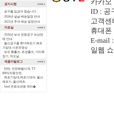
카카오 
공지사항
ID : 
·
공구몰 입금자 찾습니다
·
2026년 설날 배송일장 안내
고객센터
·
2025년 추석 배송 일정안내
자료실
휴대폰 
·
2026년 보쉬 전동공구 보상판
E-mai
매 안내
·
울산공구몰 혼다예초기 예초
기임대 시운전영상
일웹 
·
보쉬 롱홀쏘, 초경홀쏘, 거리측
정기, 직쏘날..
제품카탈로그
·
탄탄, 안전화털이개, TT-
0001(자동안전..
·
예초기임대,예초기대여, 울산
예초기, 울산제초..
·
Steel 연료보관용 제리�